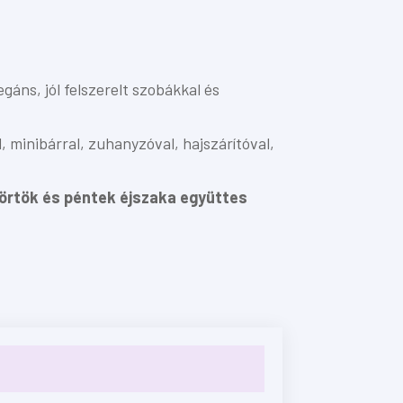
gáns, jól felszerelt szobákkal és
 minibárral, zuhanyzóval, hajszárítóval,
törtök és péntek éjszaka együttes