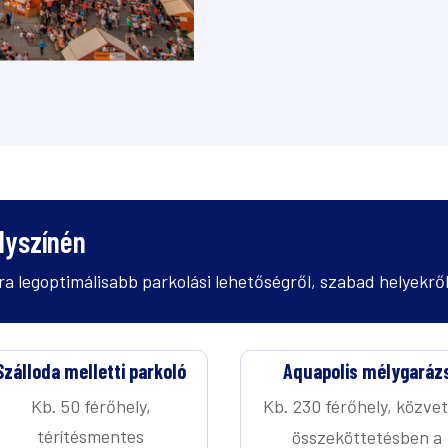
lyszínén
a legoptimálisabb parkolási lehetőségről, szabad helyekről
Szálloda melletti parkoló
Aquapolis mélygaráz
Kb. 50 férőhely,
Kb. 230 férőhely, közve
térítésmentes
összeköttetésben a