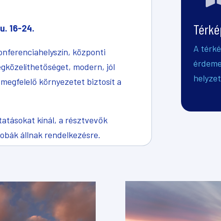
Térké
u. 16-24.
A térké
onferenciahelyszín, központi
érdemes
egközelíthetőséget, modern, jól
helyzet
 megfelelő környezetet biztosít a
ltatásokat kínál, a résztvevők
zobák állnak rendelkezésre.