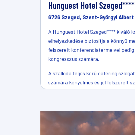
Hunguest Hotel Szeged****
6726 Szeged, Szent-Györgyi Albert 
A Hunguest Hotel Szeged**** kiváló k
elhelyezkedése biztosítja a könnyű m
felszerelt konferenciatermeivel pedig
kongresszus számára.
A szálloda teljes körű catering szolgá
számára kényelmes és jól felszerelt s