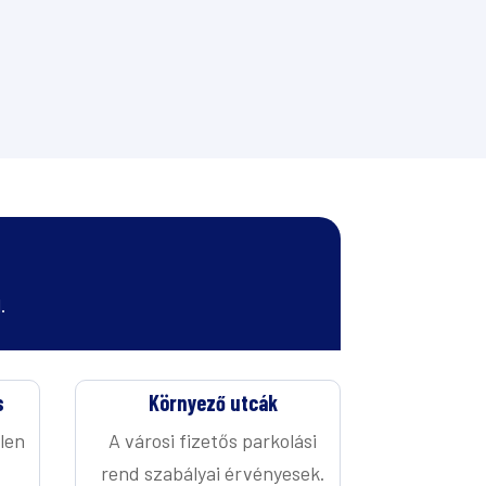
.
s
Környező utcák
tlen
A városi fizetős parkolási
rend szabályai érvényesek.