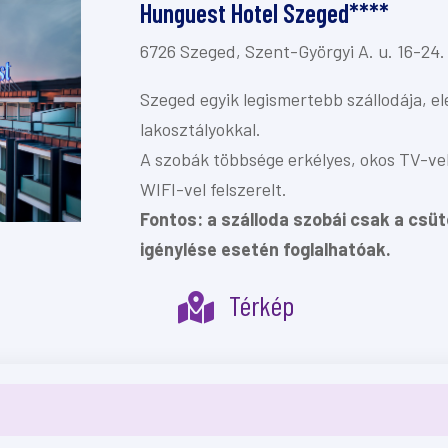
Hunguest Hotel Szeged****
6726 Szeged, Szent-Györgyi A. u. 16-24.
Szeged egyik legismertebb szállodája, ele
lakosztályokkal.
A szobák többsége erkélyes, okos TV-vel,
WIFI-vel felszerelt.
Fontos:
a szálloda szobái csak a csü
igénylése esetén foglalhatóak.
Térkép
