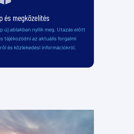
p és megközelítés
p új ablakban nyílik meg. Utazás előtt
 tájékozódni az aktuális forgalmi
ről és közlekedési információkról.