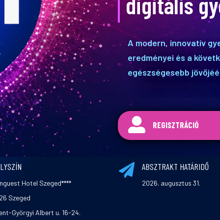
digitális 
A modern, innovatív gy
eredményei és a követk
egészségesebb jövőjéé

REGISZTRÁCIÓ
LYSZÍN
ABSZTRAKT HATÁRIDŐ

nguest Hotel Szeged****
2026. augusztus 31.
26 Szeged
ent-Györgyi Albert u. 16-24.