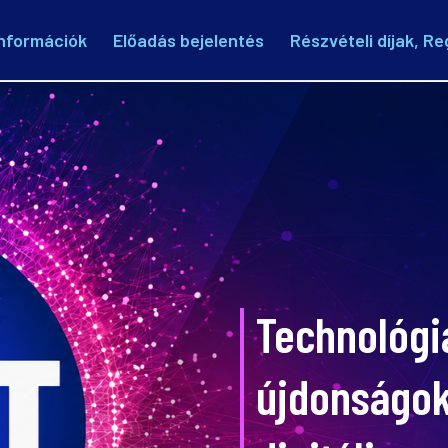
nformációk
Előadás bejelentés
Részvételi díjak, Re
Technológi
újdonságok