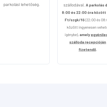
parkolási lehetőség.
szállodával.
A parkolás d
8:00 és 22:00 óra között
Ft/szgk/fő
(22:00 és 08
között ingyenesen vehet
igénybe),
amely
egyénile
szálloda recepcióján
fizetendő
.