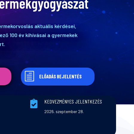
gyermekgyógyászat
ermekorvoslás aktuális kérdései,
ező 100 év kihívásai a gyermekek
rt.
h
ELŐADÁS BEJELENTÉS
KEDVEZMÉNYES JELENTKEZÉS

2026. szeptember 28.