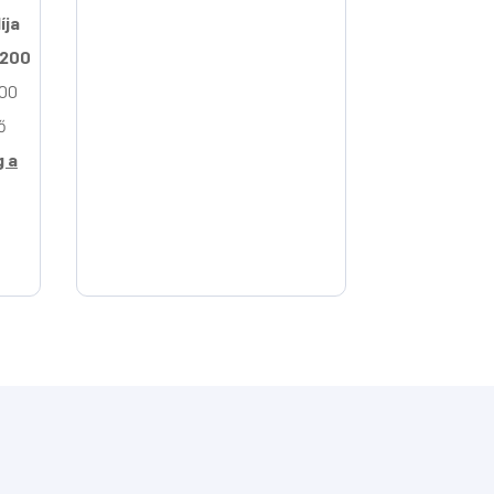
íja
 200
:00
ő
g a