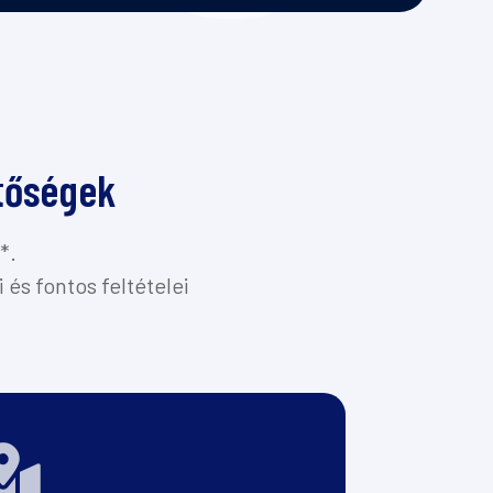
etőségek
*.
i és fontos feltételei
