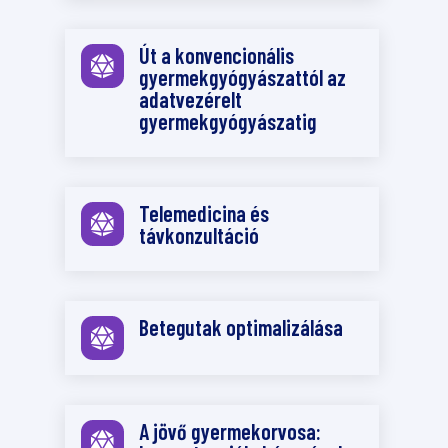
Út a konvencionális

gyermekgyógyászattól az
adatvezérelt
gyermekgyógyászatig
Telemedicina és

távkonzultáció
Betegutak optimalizálása

A jövő gyermekorvosa:
